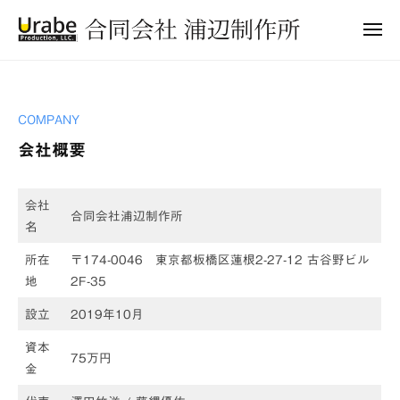
合
ュ
コ
ー
同
メ
ン
会
ニ
合
ュ
テ
社
ー
同
ン
浦
会
ツ
辺
会
COMPANY
制
社
へ
会社概要
作
社
浦
ス
所
キ
辺
概
ッ
制
会社
要
合同会社浦辺制作所
名
プ
作
所
2025
所在
〒174-0046 東京都板橋区蓮根2-27-12 古谷野ビル
年
地
2F-35
2
設立
2019年10月
月
12
資本
75万円
日
金
by