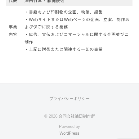
代表
澤田竹洋 / 藤縄優佑
浦
辺
・書籍および印刷物の企画、執筆、編集
制
・WebサイトまたはWebページの企画、立案、制作お
作
事業
よび保守に関する業務
所
内容
・広告、宣伝およびコマーシャルに関する企画並びに
制作
・上記に附帯または関連する一切の事業
プライバシーポリシー
© 2026
合同会社浦辺制作所
Powered by
WordPress