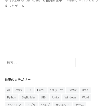
も『Super Glitter Rush』も絶賛開発中！ Flashゲームからはじ
制
まったゲーム...
作
所
検
索:
仕事のカテゴリー
AI
AWS
DX
Excel
eスポーツ
GMS2
iPad
Python
StgBuilder
UE4
Unity
Windows
Word
アウトドア
アプリ
ウェブ
ガジェット
ゲーム