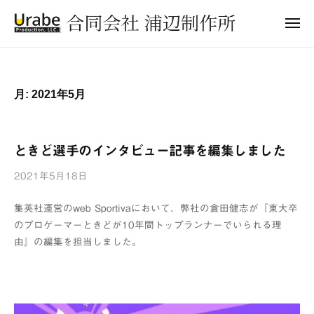
合
ュ
コ
ー
同
メ
ン
会
ニ
合
ュ
テ
社
ー
同
ン
浦
会
辺
ツ
月:
2021年5月
制
社
へ
作
浦
ス
所
辺
キ
ときど選手のインタビュー記事を編集しました
ッ
制
2021年5月18日
b
プ
作
y
所
集英社運営のweb Sportivaにおいて、弊社の倉田健志が『東大卒
浦
のプロゲーマーときどが10年間トップランナーでいられる理
辺
由』の編集を担当しました。
制
作
所