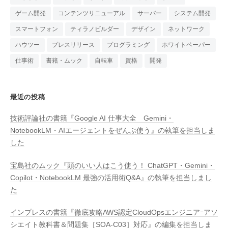
ゲーム開発
コンテンツリニューアル
サーバー
システム開発
スマートフォン
ティラノビルダー
デザイン
ネットワーク
ハウツー
プレスリリース
プログラミング
ホワイトペーパー
仕事術
書籍・ムック
自転車
資格
開発
最近の投稿
技術評論社の書籍『Google AI 仕事大全 Gemini・
NotebookLM・AIエージェントをぜんぶ使う』の執筆を担当しま
した
宝島社のムック『頭のいい人はこう使う！ ChatGPT・Gemini・
Copilot・NotebookLM 最強の活用術Q&A』の執筆を担当しまし
た
インプレスの書籍『徹底攻略AWS認定CloudOpsエンジニアｰアソ
シエイト教科書＆問題集［SOA-C03］対応』の編集を担当しま