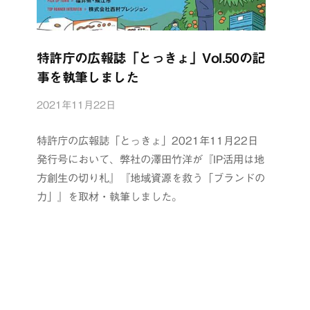
特許庁の広報誌「とっきょ」Vol.50の記
事を執筆しました
2021年11月22日
b
y
浦
特許庁の広報誌「とっきょ」2021年11月22日
辺
発行号において、弊社の澤田竹洋が『IP活用は地
制
方創生の切り札』『地域資源を救う「ブランドの
作
力」』を取材・執筆しました。
所