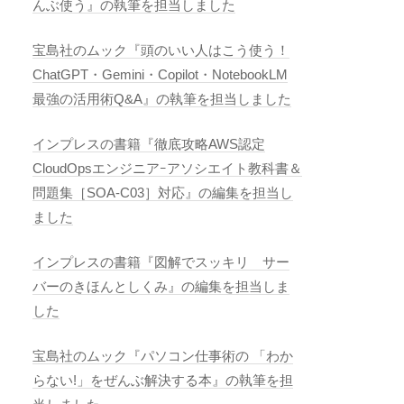
んぶ使う』の執筆を担当しました
宝島社のムック『頭のいい人はこう使う！
ChatGPT・Gemini・Copilot・NotebookLM
最強の活用術Q&A』の執筆を担当しました
インプレスの書籍『徹底攻略AWS認定
CloudOpsエンジニアｰアソシエイト教科書＆
問題集［SOA-C03］対応』の編集を担当し
ました
インプレスの書籍『図解でスッキリ サー
バーのきほんとしくみ』の編集を担当しま
した
宝島社のムック『パソコン仕事術の 「わか
らない!」をぜんぶ解決する本』の執筆を担