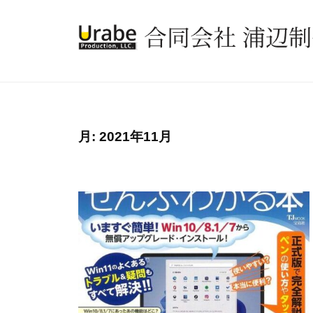
コ
同
ン
会
社
テ
合
浦
ン
同
辺
ツ
会
制
へ
社
作
ス
月:
2021年11月
所
浦
キ
辺
ッ
制
プ
作
所