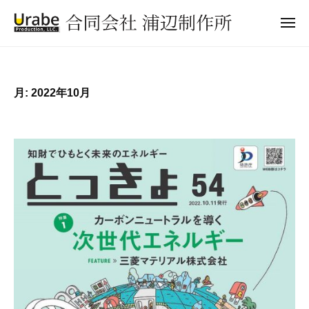
合
ュ
コ
ー
同
メ
ン
会
ニ
合
ュ
テ
社
ー
同
ン
浦
会
辺
ツ
月:
2022年10月
制
社
へ
作
浦
ス
所
辺
キ
ッ
制
プ
作
所