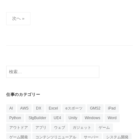
投
次へ »
稿
の
ペ
ー
ジ
送
検
り
索:
仕事のカテゴリー
AI
AWS
DX
Excel
eスポーツ
GMS2
iPad
Python
StgBuilder
UE4
Unity
Windows
Word
アウトドア
アプリ
ウェブ
ガジェット
ゲーム
ゲーム開発
コンテンツリニューアル
サーバー
システム開発