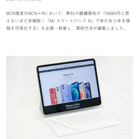
y
BCN運営のBCN＋Rにおいて、弊社の藤縄優佑が『5990円と思
浦
えないほど多機能！「Mi スマートバンド 6」で体のあらゆる情
辺
報を可視化する』を企画・執筆し、澤田竹洋が編集しました。
制
作
所