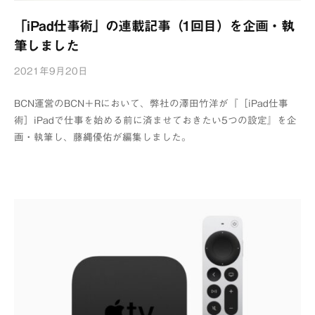
「iPad仕事術」の連載記事（1回目）を企画・執
筆しました
2021年9月20日
b
y
BCN運営のBCN＋Rにおいて、弊社の澤田竹洋が『［iPad仕事
浦
術］iPadで仕事を始める前に済ませておきたい5つの設定』を企
辺
画・執筆し、藤縄優佑が編集しました。
制
作
所