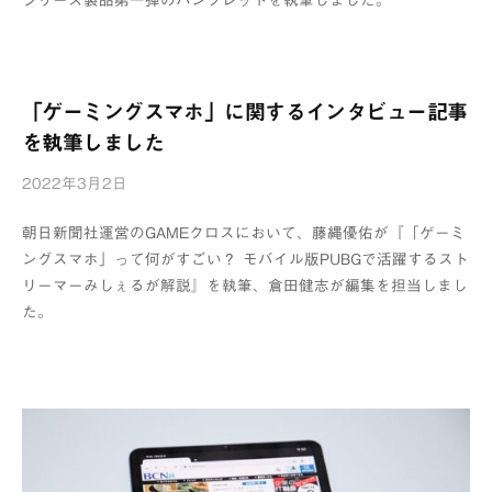
制
作
所
「ゲーミングスマホ」に関するインタビュー記事
を執筆しました
2022年3月2日
b
y
朝日新聞社運営のGAMEクロスにおいて、藤縄優佑が『「ゲーミ
浦
ングスマホ」って何がすごい？ モバイル版PUBGで活躍するスト
辺
リーマーみしぇるが解説』を執筆、倉田健志が編集を担当しまし
制
た。
作
所