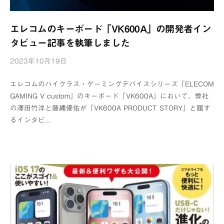
エレコムのキーボード「VK600A」の開発者イン
タビュー記事を執筆しました
2023年10月19日
b
y
エレコムのハイクラス・ゲーミングデバイスシリーズ「ELECOM
浦
GAMING V custom」のキーボード「VK600A」において、弊社
辺
の澤田竹洋と藤縄優佑が「VK600A PRODUCT STORY」と題す
制
るインタビ...
作
所