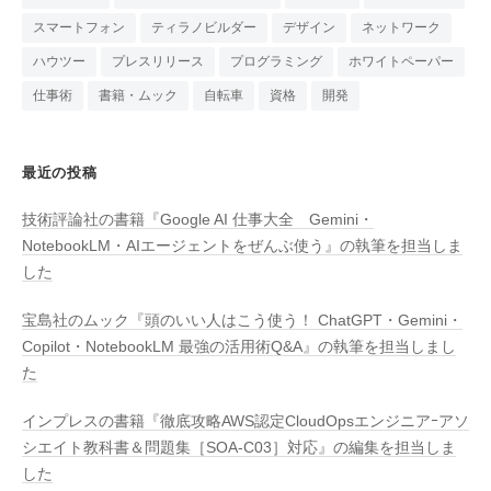
スマートフォン
ティラノビルダー
デザイン
ネットワーク
ハウツー
プレスリリース
プログラミング
ホワイトペーパー
仕事術
書籍・ムック
自転車
資格
開発
最近の投稿
技術評論社の書籍『Google AI 仕事大全 Gemini・
NotebookLM・AIエージェントをぜんぶ使う』の執筆を担当しま
した
宝島社のムック『頭のいい人はこう使う！ ChatGPT・Gemini・
Copilot・NotebookLM 最強の活用術Q&A』の執筆を担当しまし
た
インプレスの書籍『徹底攻略AWS認定CloudOpsエンジニアｰアソ
シエイト教科書＆問題集［SOA-C03］対応』の編集を担当しま
した