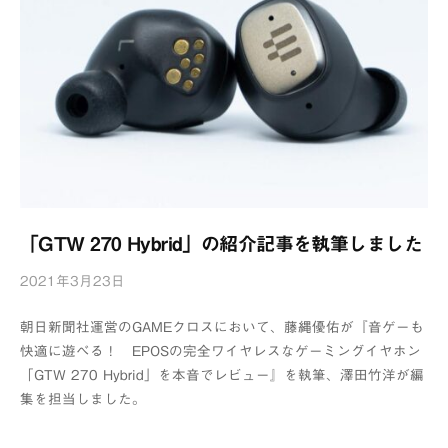
「GTW 270 Hybrid」の紹介記事を執筆しました
2021年3月23日
b
y
朝日新聞社運営のGAMEクロスにおいて、藤縄優佑が『音ゲーも
浦
快適に遊べる！ EPOSの完全ワイヤレスなゲーミングイヤホン
辺
「GTW 270 Hybrid」を本音でレビュー』を執筆、澤田竹洋が編
制
集を担当しました。
作
所