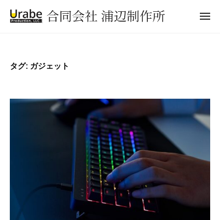
合
ュ
コ
ー
同
メ
ン
会
ニ
合
ュ
テ
社
ー
同
ン
浦
会
辺
ツ
タグ:
ガジェット
制
社
へ
作
浦
ス
所
辺
キ
ッ
制
プ
作
所