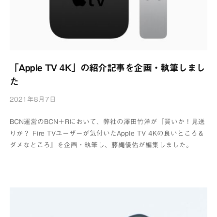
「Apple TV 4K」の紹介記事を企画・執筆しまし
た
2021年8月7日
b
y
BCN運営のBCN＋Rにおいて、弊社の澤田竹洋が『買いか！見送
浦
りか？ Fire TVユーザーが気付いたApple TV 4Kの良いところ＆
辺
ダメなところ』を企画・執筆し、藤縄優佑が編集しました。
制
作
所