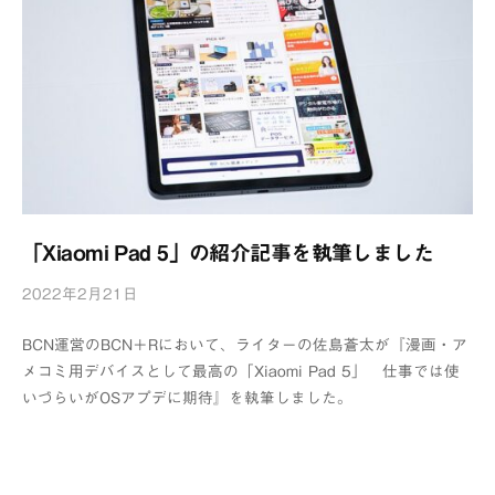
「Xiaomi Pad 5」の紹介記事を執筆しました
2022年2月21日
b
y
BCN運営のBCN＋Rにおいて、ライターの佐島蒼太が『漫画・ア
浦
メコミ用デバイスとして最高の「Xiaomi Pad 5」 仕事では使
辺
いづらいがOSアプデに期待』を執筆しました。
制
作
所