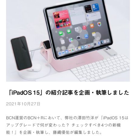
「iPadOS 15」の紹介記事を企画・執筆しました
2021年10月27日
b
y
BCN運営のBCN＋Rにおいて、弊社の澤田竹洋が『iPadOS 15は
浦
アップグレードで何が変わった？ チェックすべき4つの新機
辺
能！』を企画・執筆し、藤縄優佑が編集しました。
制