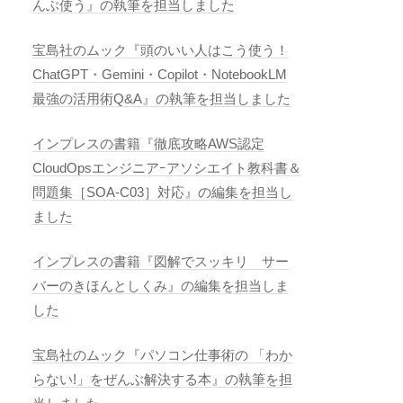
んぶ使う』の執筆を担当しました
宝島社のムック『頭のいい人はこう使う！
ChatGPT・Gemini・Copilot・NotebookLM
最強の活用術Q&A』の執筆を担当しました
インプレスの書籍『徹底攻略AWS認定
CloudOpsエンジニアｰアソシエイト教科書＆
問題集［SOA-C03］対応』の編集を担当し
ました
インプレスの書籍『図解でスッキリ サー
バーのきほんとしくみ』の編集を担当しま
した
宝島社のムック『パソコン仕事術の 「わか
らない!」をぜんぶ解決する本』の執筆を担