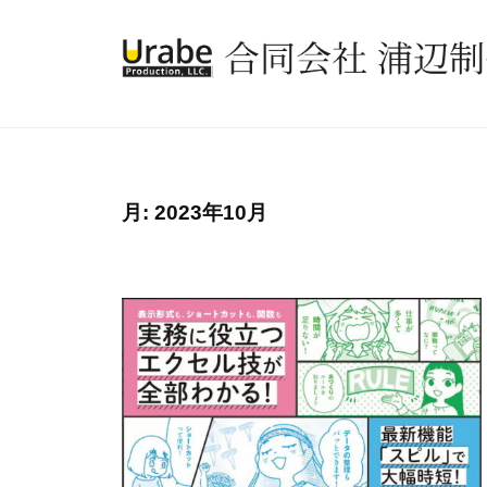
コ
同
ン
会
社
テ
合
浦
ン
同
辺
ツ
会
制
へ
社
作
ス
月:
2023年10月
所
浦
キ
辺
ッ
制
プ
作
所