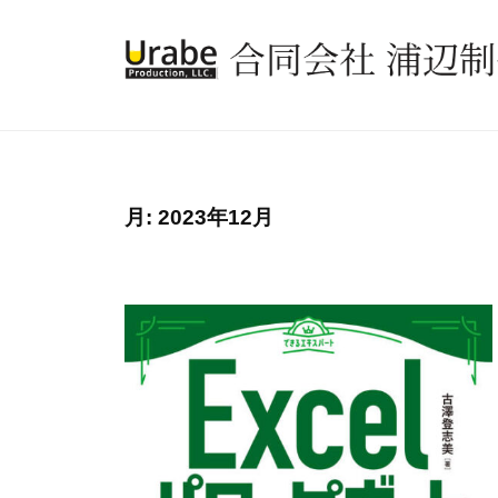
コ
同
ン
会
社
テ
合
浦
ン
同
辺
ツ
会
制
へ
社
作
ス
月:
2023年12月
所
浦
キ
辺
ッ
制
プ
作
所