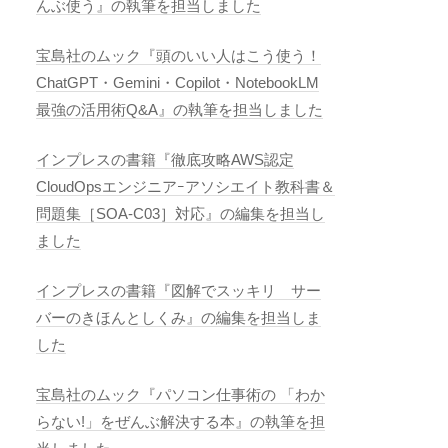
んぶ使う』の執筆を担当しました
宝島社のムック『頭のいい人はこう使う！
ChatGPT・Gemini・Copilot・NotebookLM
最強の活用術Q&A』の執筆を担当しました
インプレスの書籍『徹底攻略AWS認定
CloudOpsエンジニアｰアソシエイト教科書＆
問題集［SOA-C03］対応』の編集を担当し
ました
インプレスの書籍『図解でスッキリ サー
バーのきほんとしくみ』の編集を担当しま
した
宝島社のムック『パソコン仕事術の 「わか
らない!」をぜんぶ解決する本』の執筆を担