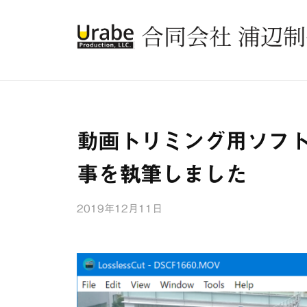
コ
同
ン
会
テ
社
合
浦
ン
同
辺
ツ
会
制
へ
社
作
ス
動画トリミング用ソフト「L
所
浦
キ
事を執筆しました
辺
ッ
プ
制
2019年12月11日
b
作
y
所
浦
辺
制
作