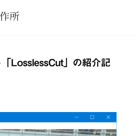
osslessCut」の紹介記