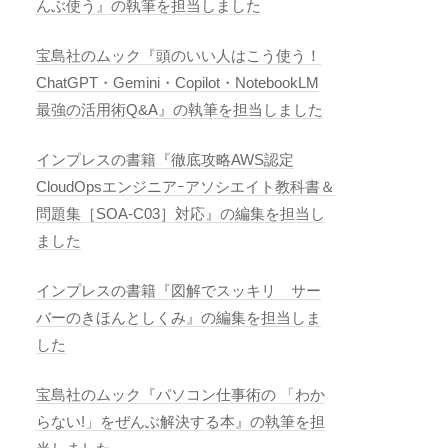
んぶ使う』の執筆を担当しました
宝島社のムック『頭のいい人はこう使う！
ChatGPT・Gemini・Copilot・NotebookLM
最強の活用術Q&A』の執筆を担当しました
インプレスの書籍『徹底攻略AWS認定
CloudOpsエンジニアｰアソシエイト教科書＆
問題集［SOA-C03］対応』の編集を担当し
ました
インプレスの書籍『図解でスッキリ サー
バーのきほんとしくみ』の編集を担当しま
した
宝島社のムック『パソコン仕事術の 「わか
らない!」をぜんぶ解決する本』の執筆を担