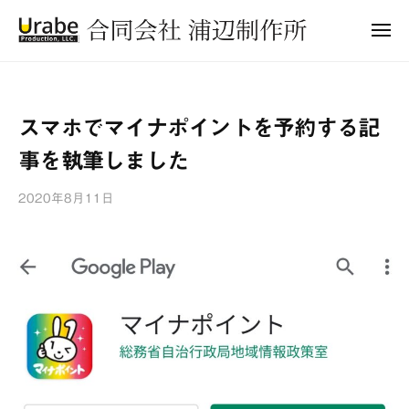
合
ュ
コ
ー
同
メ
ン
会
ニ
合
ュ
テ
社
ー
同
ン
浦
会
ツ
辺
スマホでマイナポイントを予約する記
制
社
へ
作
事を執筆しました
浦
ス
所
キ
辺
2020年8月11日
b
ッ
制
y
プ
作
浦
所
辺
制
作
所