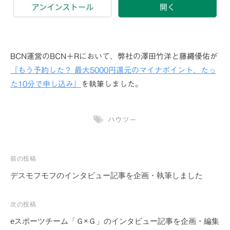
BCN運営のBCN＋Rにおいて、弊社の澤田竹洋と藤縄優佑が
『もう予約した？ 最大5000円還元のマイナポイント、たっ
た10分で申し込み』
を執筆しました。
ハウツー
投
前の投稿
稿
デスモフモフのインタビュー記事を企画・執筆しました
ナ
ビ
次の投稿
ゲ
eスポーツチーム「Ｇ×Ｇ」のインタビュー記事を企画・編集