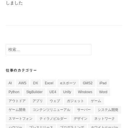
ー
しました
シ
ョ
ン
検
索:
仕事のカテゴリー
AI
AWS
DX
Excel
eスポーツ
GMS2
iPad
Python
StgBuilder
UE4
Unity
Windows
Word
アウトドア
アプリ
ウェブ
ガジェット
ゲーム
ゲーム開発
コンテンツリニューアル
サーバー
システム開発
スマートフォン
ティラノビルダー
デザイン
ネットワーク
ハウツー
プレスリリース
プログラミング
ホワイトペーパー