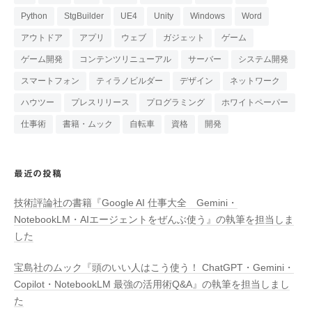
Python
StgBuilder
UE4
Unity
Windows
Word
アウトドア
アプリ
ウェブ
ガジェット
ゲーム
ゲーム開発
コンテンツリニューアル
サーバー
システム開発
スマートフォン
ティラノビルダー
デザイン
ネットワーク
ハウツー
プレスリリース
プログラミング
ホワイトペーパー
仕事術
書籍・ムック
自転車
資格
開発
最近の投稿
技術評論社の書籍『Google AI 仕事大全 Gemini・
NotebookLM・AIエージェントをぜんぶ使う』の執筆を担当しま
した
宝島社のムック『頭のいい人はこう使う！ ChatGPT・Gemini・
Copilot・NotebookLM 最強の活用術Q&A』の執筆を担当しまし
た