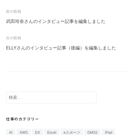
投
前の投稿
稿
武田玲奈さんのインタビュー記事を編集しました
ナ
ビ
次の投稿
ゲ
ELLYさんのインタビュー記事（後編）を編集しました
ー
シ
ョ
ン
検
索:
仕事のカテゴリー
AI
AWS
DX
Excel
eスポーツ
GMS2
iPad