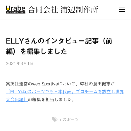
合
ュ
コ
ー
同
メ
ン
会
ニ
合
ュ
テ
社
ー
同
ン
浦
会
ツ
辺
ELLYさんのインタビュー記事（前
制
社
へ
作
編）を編集しました
浦
ス
所
キ
辺
2021年3月1日
b
ッ
制
y
プ
作
浦
所
集英社運営のweb Sportivaにおいて、弊社の倉田健志が
辺
『ELLYはeスポーツでも日本代表。プロチームを設立し世界
制
作
大会出場』
の編集を担当しました。
所
eスポーツ