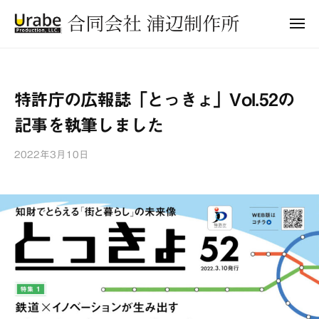
合
ュ
コ
ー
同
メ
ン
会
ニ
合
ュ
テ
社
ー
同
ン
浦
会
ツ
辺
特許庁の広報誌「とっきょ」Vol.52の
制
社
へ
作
記事を執筆しました
浦
ス
所
キ
辺
2022年3月10日
b
ッ
制
y
プ
作
浦
所
辺
制
作
所