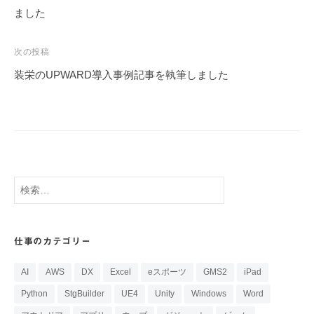
ナ
ました
ビ
ゲ
次の投稿
ー
装栄のUPWARD導入事例記事を執筆しました
シ
ョ
ン
検
索:
仕事のカテゴリー
AI
AWS
DX
Excel
eスポーツ
GMS2
iPad
Python
StgBuilder
UE4
Unity
Windows
Word