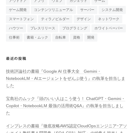
アウトドア
アプリ
ウェブ
ガジェット
ゲーム
ゲーム開発
コンテンツリニューアル
サーバー
システム開発
スマートフォン
ティラノビルダー
デザイン
ネットワーク
ハウツー
プレスリリース
プログラミング
ホワイトペーパー
仕事術
書籍・ムック
自転車
資格
開発
最近の投稿
技術評論社の書籍『Google AI 仕事大全 Gemini・
NotebookLM・AIエージェントをぜんぶ使う』の執筆を担当しま
した
宝島社のムック『頭のいい人はこう使う！ ChatGPT・Gemini・
Copilot・NotebookLM 最強の活用術Q&A』の執筆を担当しまし
た
インプレスの書籍『徹底攻略AWS認定CloudOpsエンジニアｰアソ