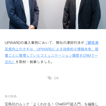
UPWARDの導入事例において、弊社の澤田竹洋が
「顧客満
足度向上のカギは、UPWARDによる効率的な情報共有。部
署ごとに管理していたコミュニケーション履歴をCRMで一
元化」
を取材・執筆しました。
DX
投
前の投稿
稿
宝島社のムック「よくわかる！ ChatGPT超入門」を編集し