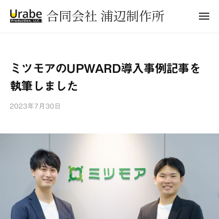
合
ュ
コ
ー
同
メ
ン
会
ニ
合
ュ
テ
社
ー
同
ン
浦
会
ツ
辺
ミツモアのUPWARD導入事例記事を
制
社
へ
作
執筆しました
浦
ス
所
キ
辺
2023年7月30日
b
ッ
制
y
プ
作
浦
所
辺
制
作
所